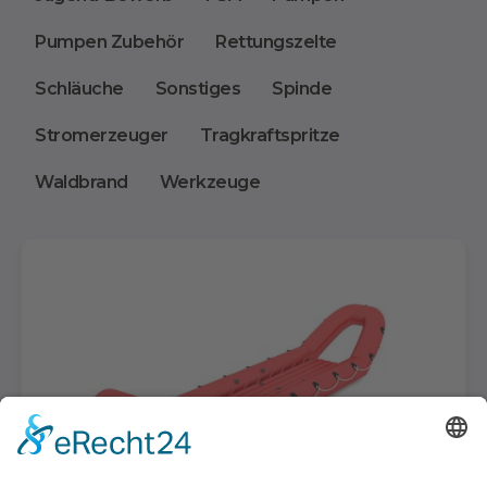
Pumpen Zubehör
Rettungszelte
Schläuche
Sonstiges
Spinde
Stromerzeuger
Tragkraftspritze
Waldbrand
Werkzeuge