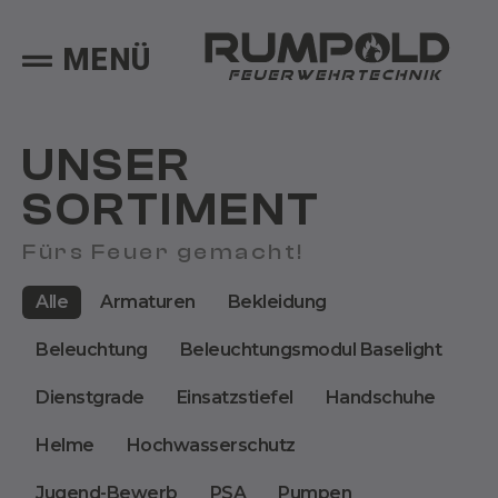
MENÜ
UNSER
SORTIMENT
Fürs Feuer gemacht!
Alle
Armaturen
Bekleidung
Beleuchtung
Beleuchtungsmodul Baselight
Dienstgrade
Einsatzstiefel
Handschuhe
Helme
Hochwasserschutz
Jugend-Bewerb
PSA
Pumpen