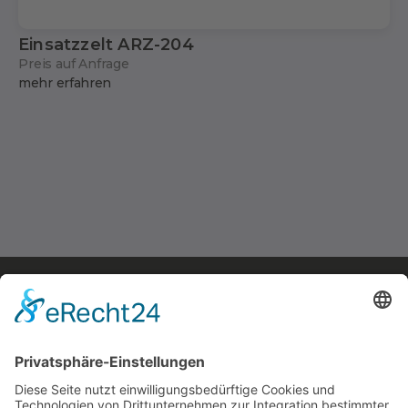
Einsatzzelt ARZ-204
Preis auf Anfrage
mehr erfahren
Der originale Kärntner
Feuerwehrausstatter
Rumpold Handels GesmbH