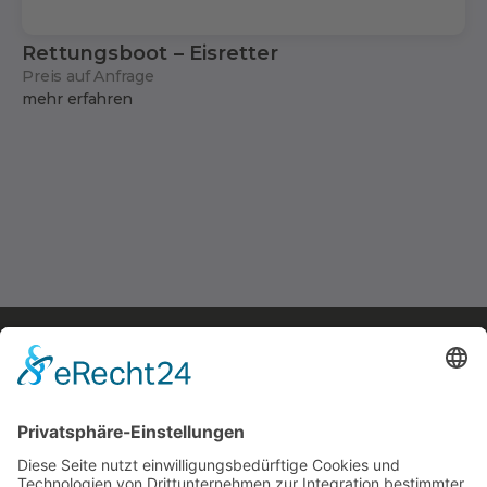
Rettungsboot – Eisretter
Preis auf Anfrage
mehr erfahren
Der originale Kärntner
Feuerwehrausstatter
Rumpold Handels GesmbH