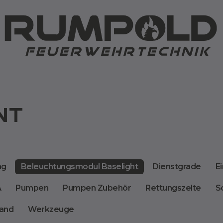
NT
ng
Beleuchtungsmodul Baselight
Dienstgrade
Ei
A
Pumpen
Pumpen Zubehör
Rettungszelte
S
and
Werkzeuge