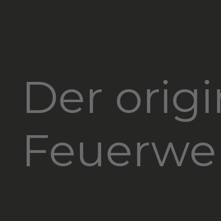
Der orig
Feuerweh