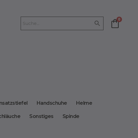
0
nsatzstiefel
Handschuhe
Helme
chläuche
Sonstiges
Spinde