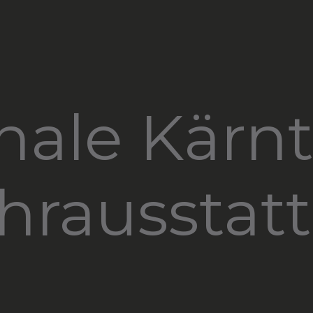
inale Kärn
rausstatt