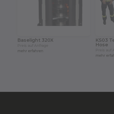
Baselight 320X
KS03 Te
Hose
Preis auf Anfrage
Preis auf 
mehr erfahren
mehr erfa