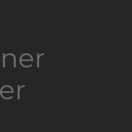
tner
er