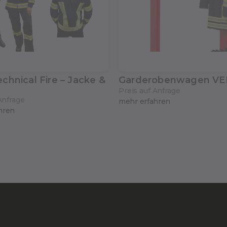
chnical Fire – Jacke &
Garderobenwagen V
Preis auf Anfrage
Anfrage
mehr erfahren
hren