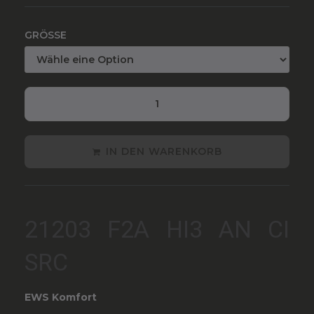
GRÖSSE
IN DEN WARENKORB
21203 F2A HI3 AN CI
SRC
EWS Komfort