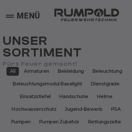
MENÜ
UNSER
SORTIMENT
Fürs Feuer gemacht!
All
Armaturen
Bekleidung
Beleuchtung
Beleuchtungsmodul Baselight
Dienstgrade
Einsatzstiefel
Handschuhe
Helme
Hochwasserschutz
Jugend-Bewerb
PSA
Pumpen
Pumpen Zubehör
Rettungszelte