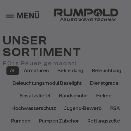
MENÜ
UNSER
SORTIMENT
Fürs Feuer gemacht!
All
Armaturen
Bekleidung
Beleuchtung
Beleuchtungsmodul Baselight
Dienstgrade
Einsatzstiefel
Handschuhe
Helme
Hochwasserschutz
Jugend-Bewerb
PSA
Pumpen
Pumpen Zubehör
Rettungszelte