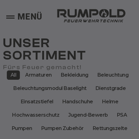
MENÜ
UNSER
SORTIMENT
Fürs Feuer gemacht!
All
Armaturen
Bekleidung
Beleuchtung
Beleuchtungsmodul Baselight
Dienstgrade
Einsatzstiefel
Handschuhe
Helme
Hochwasserschutz
Jugend-Bewerb
PSA
Pumpen
Pumpen Zubehör
Rettungszelte