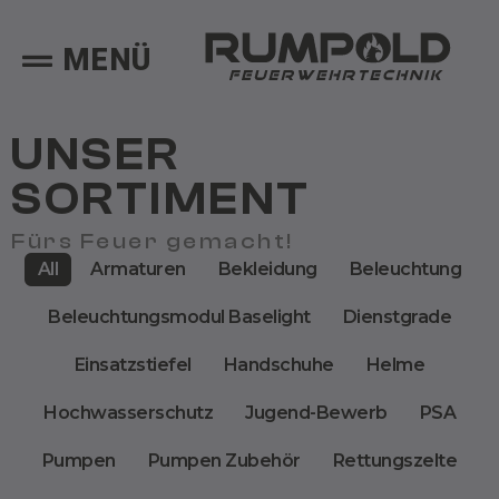
MENÜ
UNSER
SORTIMENT
Fürs Feuer gemacht!
All
Armaturen
Bekleidung
Beleuchtung
Beleuchtungsmodul Baselight
Dienstgrade
Einsatzstiefel
Handschuhe
Helme
Hochwasserschutz
Jugend-Bewerb
PSA
Pumpen
Pumpen Zubehör
Rettungszelte