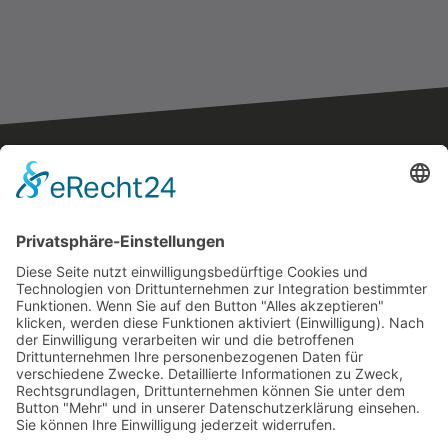
Der originale Kärntner
Feuerwehrausstatter
Rumpold Handels GesmbH
9020 Klagenfurt
Durchlaßstraße 42
Austria
office@feuerwehrausstatter.at
+43 (0) 676 36 81 002
+43 (0) 664 44 25 622