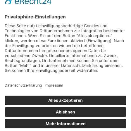
Der originale Kärntner
Feuerwehrausstatter
Rumpold Handels GesmbH
9020 Klagenfurt
Durchlaßstraße 42
Austria
office@feuerwehrausstatter.at
+43 (0) 676 36 81 002
+43 (0) 664 44 25 622
© 2023 Rumpold Handels GesmbH
Creativomedia GmbH
Powered by
0
Cookie-Einstellungen
Impressum