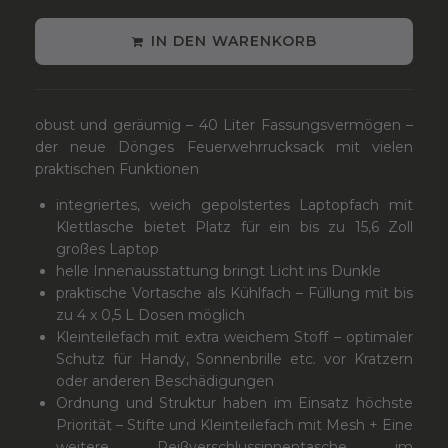
IN DEN WARENKORB
obust und geräumig – 40 Liter Fassungsvermögen –
der neue Dönges Feuerwehrrucksack mit vielen
praktischen Funktionen
integriertes, weich gepolstertes Laptopfach mit
Klettlasche bietet Platz für ein bis zu 15,6 Zoll
großes Laptop
helle Innenausstattung bringt Licht ins Dunkle
praktische Vortasche als Kühlfach – Füllung mit bis
zu 4 x 0,5 L Dosen möglich
Kleinteilefach mit extra weichem Stoff – optimaler
Schutz für Handy, Sonnenbrille etc. vor Kratzern
oder anderen Beschädigungen
Ordnung und Struktur haben im Einsatz höchste
Priorität – Stifte und Kleinteilefach mit Mesh + Eine
weitere Reißverschlussinnentasche im