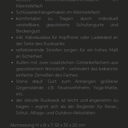
Kleinteilefach
Schlüsselanhängerhaken im Kleinteilefach
komfortabel zu Tragen durch individuell
verstellbare, gepolsterte Schultergurte und
Beckengurt
inkl. Kabelauslass für Kopfhörer oder Ladekabel an
der Seite des Rucksacks
reflektierende Streifen sorgen für ein hohes Maß
an Sicherheit.
Außen mit zwei zusätzlichen Getränkefächern aus
gepolstertem Netzstoff – verhindert das bekannte
einfache Zerreißen des Faches
Vorne drauf: Gurt zum Anhängen größerer
Gegenstände, z.B. Feuerwehrhelm, Yoga-Matte,
etc.
der stilvolle Rucksack ist leicht und angenehm zu
tragen – eignet sich als der Begleiter für Reise-,
Schul-, Alltags- und Outdoor-Aktivitäten
Abmessung H x B x T: 53 x 33 x 20 cm