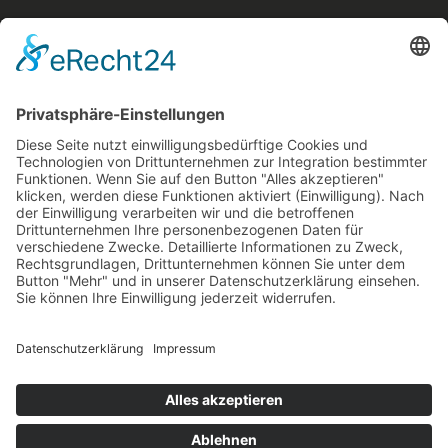
Der originale Kärntner
Feuerwehrausstatter
Rumpold Handels GesmbH
9020 Klagenfurt
Durchlaßstraße 42
Austria
office@feuerwehrausstatter.at
+43 (0) 676 36 81 002
+43 (0) 664 44 25 622
© 2023 Rumpold Handels GesmbH
Creativomedia GmbH
Powered by