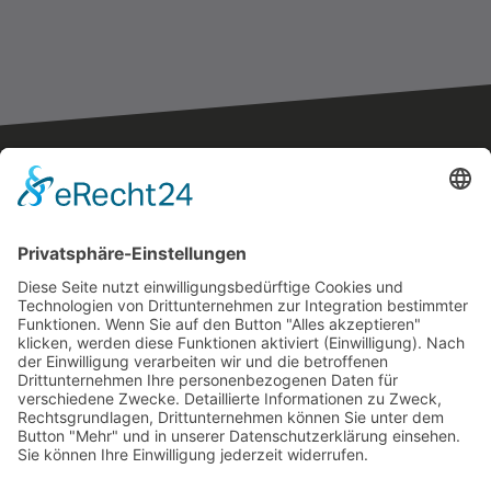
Der originale Kärntner
Feuerwehrausstatter
Rumpold Handels GesmbH
9020 Klagenfurt
Durchlaßstraße 42
Austria
office@feuerwehrausstatter.at
+43 (0) 676 36 81 002
+43 (0) 664 44 25 622