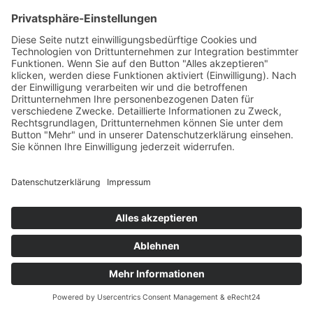
Rumpold Handels GesmbH
9020 Klagenfurt
Durchlaßstraße 42
Austria
office@feuerwehrausstatter.at
+43 (0) 676 36 81 002
+43 (0) 664 44 25 622
© 2023 Rumpold Handels GesmbH
Creativomedia GmbH
Powered by
0
Cookie-Einstellungen
Impressum
Datenschutzerklärung